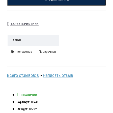
Высокая Тактильность:
не снижает чувствительность дисплея, обеспечивая
комфортное использование.
ХАРАКТЕРИСТИКИ
Невидимость:
Плёнки
сливается с экраном, сохраняя его естественный вид.
Для телефонов
Прозрачная
Долговечность:
сохраняет первоначальное состояние экрана на
протяжении длительного времени.
Всего отзывов: 0
-
Написать отзыв
Стойкость к Царапинам:
В НАЛИЧИИ
обладает очень высокой устойчивостью к повреждениям.
Артикул:
00443
Легкость Удаления:
Weight:
0.50кг