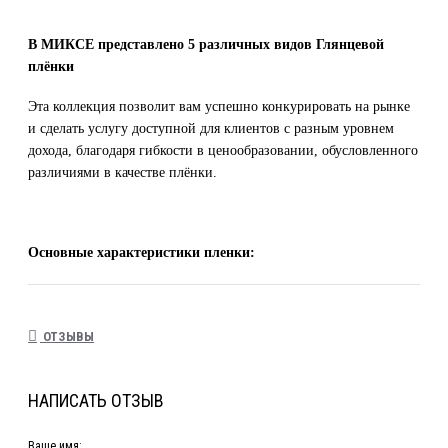
В МИКСЕ представлено 5 различных видов Глянцевой
плёнки
Эта коллекция позволит вам успешно конкурировать на рынке
и сделать услугу доступной для клиентов с разным уровнем
дохода, благодаря гибкости в ценообразовании, обусловленного
различиями в качестве плёнки.
Основные характеристики пленки:
Полиуретановая пленка глянцевая Ультра Лайт – 10 шт.
140 микрон
ОТЗЫВЫ
4-х слойный доработанный полиуретан, изготовленный в
Южной Кореи
НАПИСАТЬ ОТЗЫВ
2 олеофобных покрытия
Ваше имя:
91% прозрачность